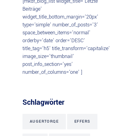
[mkdf_blog_list widget_title='Letzte
Beiträge'
widget_title_bottom_margin='20px'
type='simple' number_of_posts='3'
space_between_items='normal'
orderby='date' order='DESC'
title_tag='h5' title_transform='capitalize'
image_size='thumbnail'
post_info_section='yes'
number_of_columns='one' ]
Schlagwörter
AUGERTORQE
EFFERS