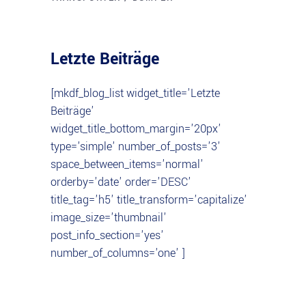
Letzte Beiträge
[mkdf_blog_list widget_title='Letzte
Beiträge'
widget_title_bottom_margin='20px'
type='simple' number_of_posts='3'
space_between_items='normal'
orderby='date' order='DESC'
title_tag='h5' title_transform='capitalize'
image_size='thumbnail'
post_info_section='yes'
number_of_columns='one' ]