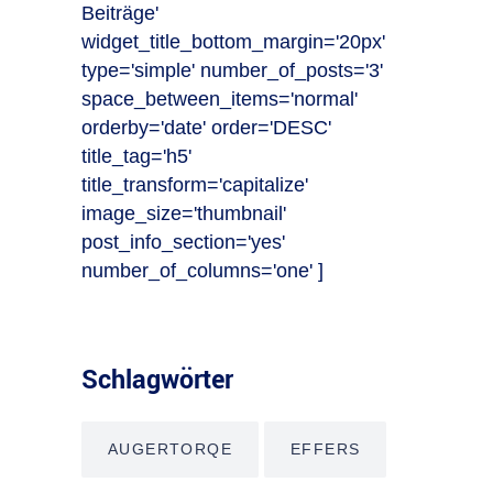
Beiträge'
widget_title_bottom_margin='20px'
type='simple' number_of_posts='3'
space_between_items='normal'
orderby='date' order='DESC'
title_tag='h5'
title_transform='capitalize'
image_size='thumbnail'
post_info_section='yes'
number_of_columns='one' ]
Schlagwörter
AUGERTORQE
EFFERS